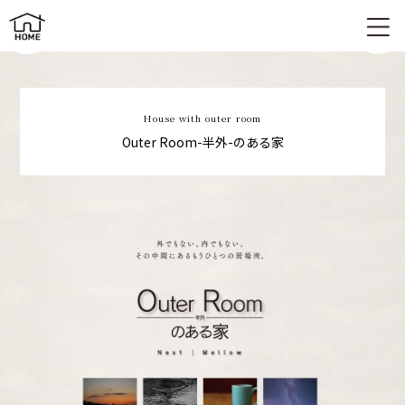
平屋×半外空間「OuterRoom」｜自然とつながる新しい住まい
House with outer room
Outer Room-半外-のある家