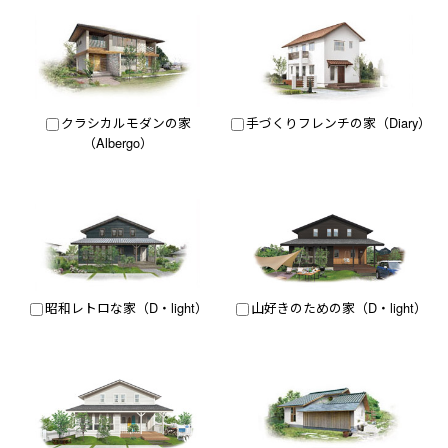
クラシカルモダンの家
手づくりフレンチの家（Diary）
（Albergo）
昭和レトロな家（D・light）
山好きのための家（D・light）