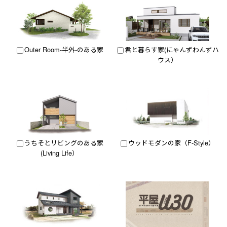
Outer Room-半外-のある家
君と暮らす家(にゃんずわんずハ
ウス）
うちそとリビングのある家
ウッドモダンの家（F-Style）
(Living Life）