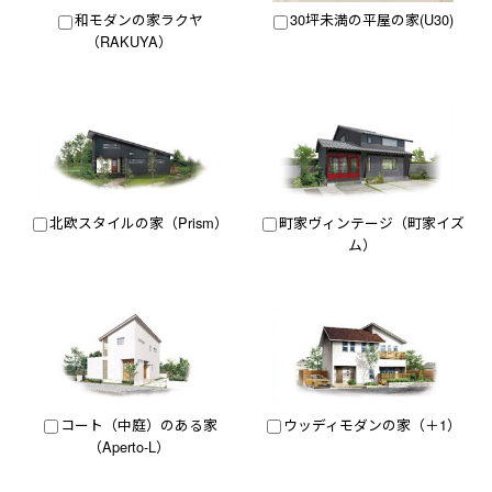
和モダンの家ラクヤ
30坪未満の平屋の家(U30)
（RAKUYA）
北欧スタイルの家（Prism）
町家ヴィンテージ（町家イズ
ム）
コート（中庭）のある家
ウッディモダンの家（＋1）
（Aperto-L）