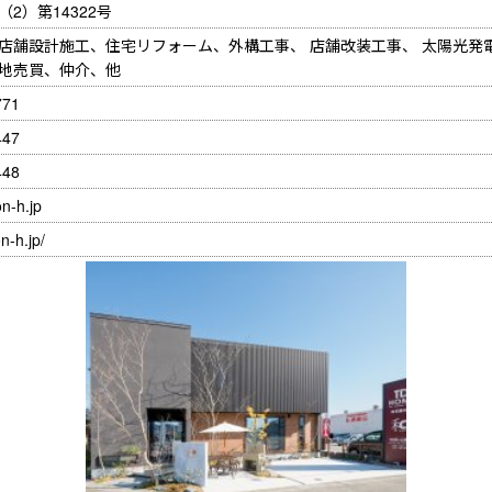
2）第14322号
店舗設計施工、住宅リフォーム、外構工事、 店舗改装工事、 太陽光発
地売買、仲介、他
771
447
448
n-h.jp
n-h.jp/